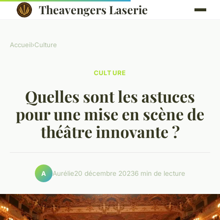
Theavengers Laserie
Accueil
›
Culture
CULTURE
Quelles sont les astuces
pour une mise en scène de
théâtre innovante ?
Aurélie
20 décembre 2023
6 min de lecture
A