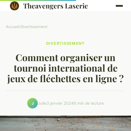
Theavengers Laserie
Accueil
›
Divertissement
DIVERTISSEMENT
Comment organiser un
tournoi international de
jeux de fléchettes en ligne ?
Julie
3 janvier 2024
6 min de lecture
J