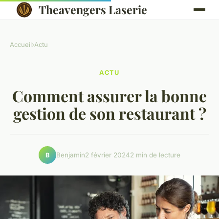
Theavengers Laserie
Accueil
›
Actu
ACTU
Comment assurer la bonne
gestion de son restaurant ?
Benjamin
2 février 2024
2 min de lecture
B