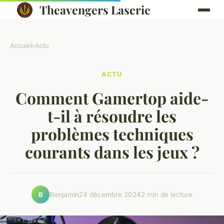
Theavengers Laserie
Accueil
›
Actu
ACTU
Comment Gamertop aide-
t-il à résoudre les
problèmes techniques
courants dans les jeux ?
Benjamin
24 décembre 2024
2 min de lecture
B