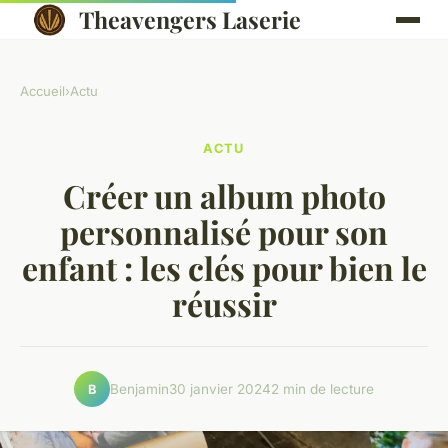
Theavengers Laserie
Accueil
›
Actu
ACTU
Créer un album photo
personnalisé pour son
enfant : les clés pour bien le
réussir
Benjamin
30 janvier 2024
2 min de lecture
B